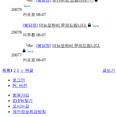
└Re :
[봉담점]
추가문의 드립니다~~~
20079
카프로
08-07
[봉담점]
더뉴모하비 문의드립니다.
20078
이주환
08-07
└Re :
[봉담점]
더뉴모하비 문의드립니다.
20077
카프로
08-07
목록
1
2
3
＞
맨끝
글쓰기
로그인
PC 버전
회원가입
ID/PW찾기
오시는길
개인정보취급방침