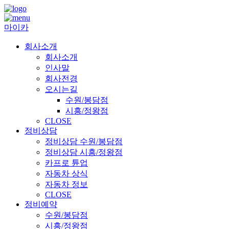
마이카
회사소개
회사소개
인사말
회사전경
오시는길
수원/봉담점
시흥/정왕점
CLOSE
정비상담
정비상담 수원/봉담점
정비상담 시흥/정왕점
카프로 튠업
자동차 상식
자동차 정보
CLOSE
정비예약
수원/봉담점
시흥/정왕점