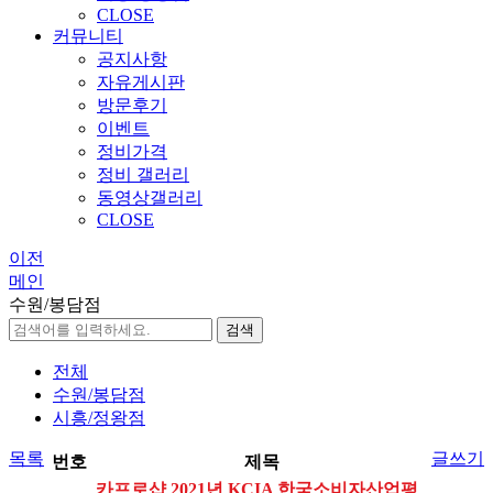
CLOSE
커뮤니티
공지사항
자유게시판
방문후기
이벤트
정비가격
정비 갤러리
동영상갤러리
CLOSE
이전
메인
수원/봉담점
검색
전체
수원/봉담점
시흥/정왕점
목록
글쓰기
번호
제목
카프로샵 2021년 KCIA 한국소비자산업평